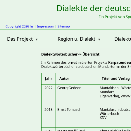
Dialekte der deuts
Ein Projekt von S
Copyright 2026 hs
|
Impressum
|
Sitemap
Das Projekt
Region u. Dialekt
Dialekt
Dialektwörterbücher -> Übersicht
Im Rahmen des privat initiierten Projekts
Karpatendeu
Dialektwörterbücher zu deutschen Mundarten in der Sl
Jahr
Autor
Titel und Verlag
2022
Georg Gedeon
Mantakisch - Wört
Mundart
Eigenverlag, WWW
2018
Ernst Tomasch
Mantakisch-deutsc
Wörterbuch
KDV