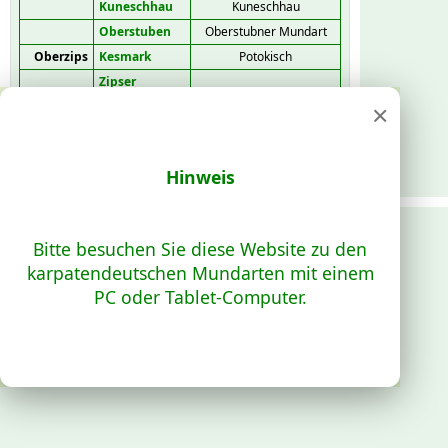
Kuneschhau
Kuneschhau
Oberstuben
Oberstubner Mundart
Oberzips
Kesmark
Potokisch
Zipser
Neudorf
×
Hopgarten
Hopgartnerisch
Unterzips
Dobschau
Bulejner
Göllnitz
Gründlerisch
Hinweis
Schmöllnitz
Mantakisch
Schwedlar
Schwaydleres
Bitte besuchen Sie diese Website zu den
Einsiedel
Mantakisch
karpatendeutschen Mundarten mit einem
Wagendrüssel
Gründlerisch
PC oder Tablet-Computer.
Unter-
Bodvatal
Mantakisch
Metzenseifen
Ober-
Mantakisch
Metzenseifen
Stoß
Mantakisch