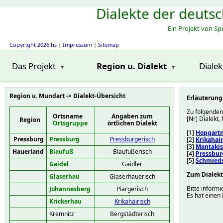
Dialekte der deuts
Ein Projekt von S
Copyright 2026 hs
|
Impressum
|
Sitemap
Das Projekt
Region u. Dialekt
Diale
Region u. Mundart -> Dialekt-Übersicht
Erläuterung
Zu folgenden
Ortsname
Angaben zum
[Nr] Dialekt
Region
Ortsgruppe
örtlichen Dialekt
[1]
Hopgartn
Pressburg
Pressburg
Pressburgerisch
[2]
Krikahair
[3]
Mantaki
Hauerland
Blaufuß
Blaufußerisch
[4]
Pressbur
[5]
Schmied
Gaidel
Gaidler
Zum Dialek
Glaserhau
Glaserhauerisch
Bitte inform
Johannesberg
Piargerisch
Es hat einen
Krickerhau
Krikahairisch
Kremnitz
Bergstädterisch