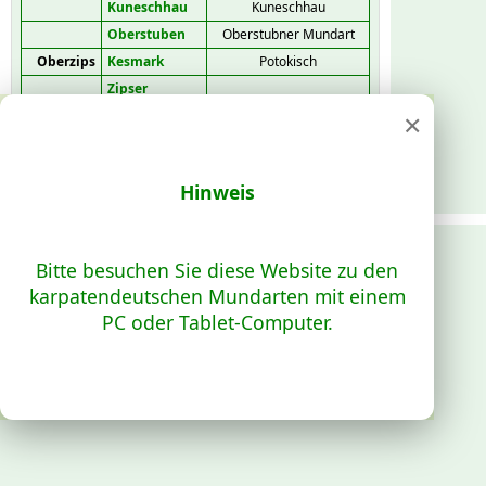
Kuneschhau
Kuneschhau
Oberstuben
Oberstubner Mundart
Oberzips
Kesmark
Potokisch
Zipser
Neudorf
×
Hopgarten
Hopgartnerisch
Unterzips
Dobschau
Bulejner
Göllnitz
Gründlerisch
Hinweis
Schmöllnitz
Mantakisch
Schwedlar
Schwaydleres
Bitte besuchen Sie diese Website zu den
Einsiedel
Mantakisch
karpatendeutschen Mundarten mit einem
Wagendrüssel
Gründlerisch
PC oder Tablet-Computer.
Unter-
Bodvatal
Mantakisch
Metzenseifen
Ober-
Mantakisch
Metzenseifen
Stoß
Mantakisch