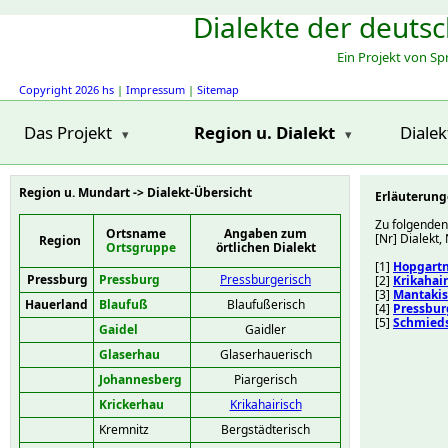
Dialekte der deuts
Ein Projekt von S
Copyright 2026 hs
|
Impressum
|
Sitemap
Das Projekt
Region u. Dialekt
Diale
Region u. Mundart -> Dialekt-Übersicht
Erläuterung
Zu folgenden
Ortsname
Angaben zum
[Nr] Dialekt
Region
Ortsgruppe
örtlichen Dialekt
[1]
Hopgartn
Pressburg
Pressburg
Pressburgerisch
[2]
Krikahair
[3]
Mantaki
Hauerland
Blaufuß
Blaufußerisch
[4]
Pressbur
[5]
Schmied
Gaidel
Gaidler
Glaserhau
Glaserhauerisch
Johannesberg
Piargerisch
Krickerhau
Krikahairisch
Kremnitz
Bergstädterisch