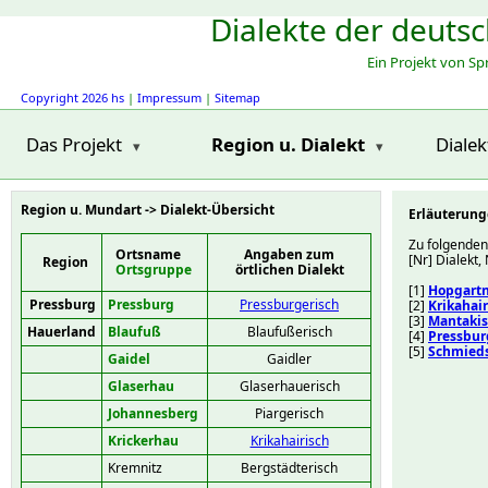
Dialekte der deuts
Ein Projekt von S
Copyright 2026 hs
|
Impressum
|
Sitemap
Das Projekt
Region u. Dialekt
Diale
Region u. Mundart -> Dialekt-Übersicht
Erläuterung
Zu folgenden
Ortsname
Angaben zum
[Nr] Dialekt
Region
Ortsgruppe
örtlichen Dialekt
[1]
Hopgartn
Pressburg
Pressburg
Pressburgerisch
[2]
Krikahair
[3]
Mantaki
Hauerland
Blaufuß
Blaufußerisch
[4]
Pressbur
[5]
Schmied
Gaidel
Gaidler
Glaserhau
Glaserhauerisch
Johannesberg
Piargerisch
Krickerhau
Krikahairisch
Kremnitz
Bergstädterisch