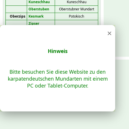
Kuneschhau
Kuneschhau
Oberstuben
Oberstubner Mundart
Oberzips
Kesmark
Potokisch
Zipser
Neudorf
×
Hopgarten
Hopgartnerisch
Unterzips
Dobschau
Bulejner
Göllnitz
Gründlerisch
Hinweis
Schmöllnitz
Mantakisch
Schwedlar
Schwaydleres
Bitte besuchen Sie diese Website zu den
Einsiedel
Mantakisch
karpatendeutschen Mundarten mit einem
Wagendrüssel
Gründlerisch
PC oder Tablet-Computer.
Unter-
Bodvatal
Mantakisch
Metzenseifen
Ober-
Mantakisch
Metzenseifen
Stoß
Mantakisch