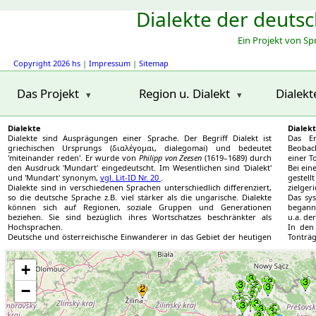
Dialekte der deuts
Ein Projekt von S
Copyright 2026 hs
|
Impressum
|
Sitemap
Das Projekt
Region u. Dialekt
Dialekt
Dialekte
Dialek
Dialekte sind Ausprägungen einer Sprache. Der Begriff Dialekt ist
Das Er
griechischen Ursprungs (διαλέγομαι, dialegomai) und bedeutet
Beobach
'miteinander reden'. Er wurde von
Philipp von Zeesen
(1619–1689) durch
einer T
den Ausdruck 'Mundart' eingedeutscht. Im Wesentlichen sind 'Dialekt'
Bei ein
und 'Mundart' synonym,
vgl. Lit-ID Nr. 20
.
gestel
Dialekte sind in verschiedenen Sprachen unterschiedlich differenziert,
zielgeri
so die deutsche Sprache z.B. viel stärker als die ungarische. Dialekte
Das sy
können sich auf Regionen, soziale Gruppen und Generationen
began
beziehen. Sie sind bezüglich ihres Wortschatzes beschränkter als
u.a. de
Hochsprachen.
In den
Deutsche und österreichische Einwanderer in das Gebiet der heutigen
Tonträg
Slowakei brachten ab etwa 1300 ihre Dialekte mit. Diese vermischten
bereits
Region_nr: 5
sich und ließen neue, nur in bestimmten Gebieten gesprochene
Region_nr: 3
Region_nr: 5
Region_nr: 4
Region_nr: 4
Region_nr: 3
Das Spe
entstehen.
+
Slowake
3
Region_nr: 5
Region_nr: 3
Region_nr: 3
Region_nr: 3
Region_nr: 3
Region_nr: 3
3
Region_nr: 5
Region_nr: 3
Region_nr: 3
Region_nr: 3
Region_nr: 3
Region_nr: 3
−
3
Region_nr: 3
Region_nr: 3
Region_nr: 3
Region_nr: 3
Region_nr: 3
Region_nr: 3
4
Region_nr: 3
Region_nr: 3
Region_nr: 4
Region_nr: 3
Region_nr: 3
Region_nr: 3