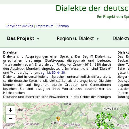
Dialekte der deuts
Ein Projekt von S
Copyright 2026 hs
|
Impressum
|
Sitemap
Das Projekt
Region u. Dialekt
Dialekt
Dialekte
Dialek
Dialekte sind Ausprägungen einer Sprache. Der Begriff Dialekt ist
Das Er
griechischen Ursprungs (διαλέγομαι, dialegomai) und bedeutet
Beobach
'miteinander reden'. Er wurde von
Philipp von Zeesen
(1619–1689) durch
einer T
den Ausdruck 'Mundart' eingedeutscht. Im Wesentlichen sind 'Dialekt'
Bei ein
und 'Mundart' synonym,
vgl. Lit-ID Nr. 20
.
gestel
Dialekte sind in verschiedenen Sprachen unterschiedlich differenziert,
zielgeri
so die deutsche Sprache z.B. viel stärker als die ungarische. Dialekte
Das sy
können sich auf Regionen, soziale Gruppen und Generationen
began
beziehen. Sie sind bezüglich ihres Wortschatzes beschränkter als
u.a. de
Hochsprachen.
In den
Deutsche und österreichische Einwanderer in das Gebiet der heutigen
Tonträg
Slowakei brachten ab etwa 1300 ihre Dialekte mit. Diese vermischten
bereits
Region_nr: 5
sich und ließen neue, nur in bestimmten Gebieten gesprochene
Region_nr: 3
Region_nr: 5
Region_nr: 4
Region_nr: 4
Region_nr: 3
Das Spe
entstehen.
+
Slowake
3
Region_nr: 5
Region_nr: 3
Region_nr: 3
Region_nr: 3
Region_nr: 3
Region_nr: 3
3
Region_nr: 5
Region_nr: 3
Region_nr: 3
Region_nr: 3
Region_nr: 3
Region_nr: 3
−
3
Region_nr: 3
Region_nr: 3
Region_nr: 3
Region_nr: 3
Region_nr: 3
Region_nr: 3
4
Region_nr: 3
Region_nr: 3
Region_nr: 4
Region_nr: 3
Region_nr: 3
Region_nr: 3